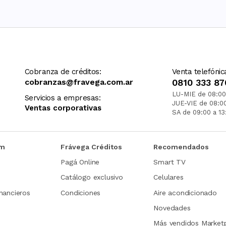
Cobranza de créditos:
Venta telefónic
cobranzas@fravega.com.ar
0810 333 87
LU-MIE de 08:00
Servicios a empresas:
JUE-VIE de 08:0
Ventas corporativas
SA de 09:00 a 13
om
Frávega Créditos
Recomendados
Pagá Online
Smart TV
Catálogo exclusivo
Celulares
nancieros
Condiciones
Aire acondicionado
Novedades
Más vendidos Market