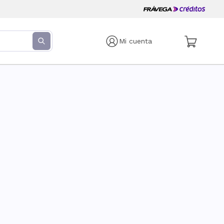
Mi cuenta
s