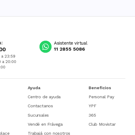
a:
Asistente virtual
00
11 2855 5086
 a 23:59
0 a 20:00
:00
Ayuda
Beneficios
Centro de ayuda
Personal Pay
Contactanos
YPF
Sucursales
365
Vendé en Frávega
Club Movistar
place
Trabajá con nosotros