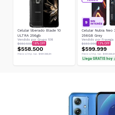
Celular liberado Blade 10
Celular Nubia Neo
ULTRA 256gb
256GB Grey
Vendido por
Grupo 108
Vendido por
Fravega
18
13
$680.500
$689.999
$558.500
$599.999
Precio s/imp. nac.
$494.066,94
Precio s/imp. nac.
$495.866,9
Llega GRATIS hoy