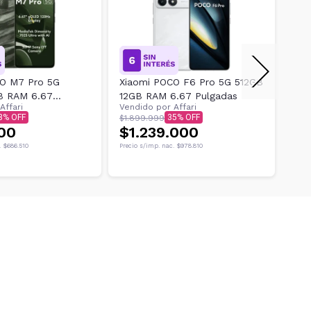
CO M7 Pro 5G
Xiaomi POCO F6 Pro 5G 512GB
Cel
B RAM 6.67
12GB RAM 6.67 Pulgadas
5G 
Affari
Vendido por
Affari
Ven
$1
3
35
$1.899.999
00
$1.239.000
Preci
.
$686.510
Precio s/imp. nac.
$978.810