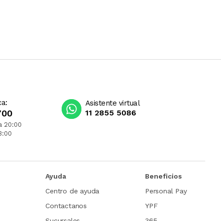
ca:
Asistente virtual
700
11 2855 5086
a 20:00
3:00
Ayuda
Beneficios
Centro de ayuda
Personal Pay
Contactanos
YPF
Sucursales
365