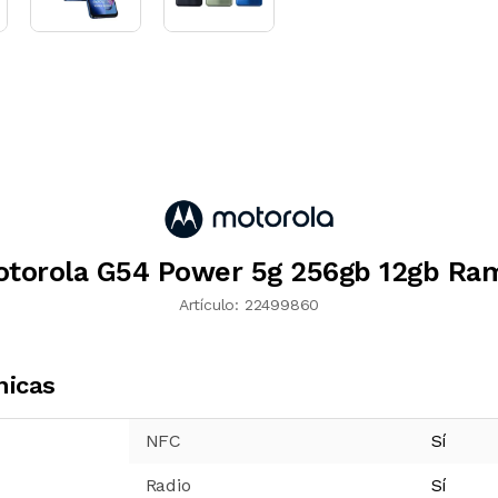
otorola G54 Power 5g 256gb 12gb Ra
Artículo:
22499860
nicas
NFC
Sí
Radio
Sí