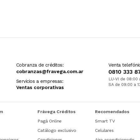
Cobranza de créditos:
Venta telefóni
cobranzas@fravega.com.ar
0810 333 8
LU-VI de 08:00 
Servicios a empresas:
SA de 09:00 a 1
Ventas corporativas
om
Frávega Créditos
Recomendados
Pagá Online
Smart TV
Catálogo exclusivo
Celulares
nancieros
Condiciones
Aire acondicionado