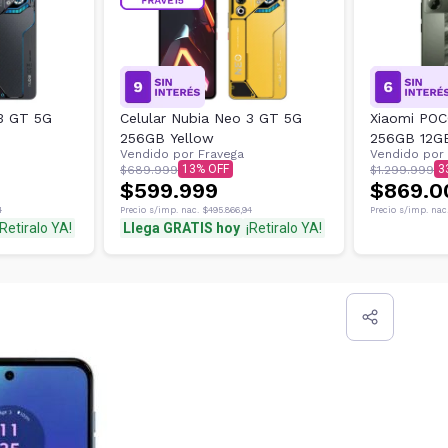
 3 GT 5G
Celular Nubia Neo 3 GT 5G
Xiaomi PO
256GB Yellow
256GB 12G
Vendido por
Fravega
Vendido por
Pulgadas
13
3
$689.999
$1.299.999
$599.999
$869.0
4
Precio s/imp. nac.
$495.866,94
Precio s/imp. nac
¡Retiralo YA!
Llega GRATIS hoy
¡Retiralo YA!