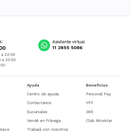
a:
Asistente virtual
00
11 2855 5086
 a 23:59
0 a 20:00
:00
Ayuda
Beneficios
Centro de ayuda
Personal Pay
Contactanos
YPF
Sucursales
365
Vendé en Frávega
Club Movistar
place
Trabajá con nosotros