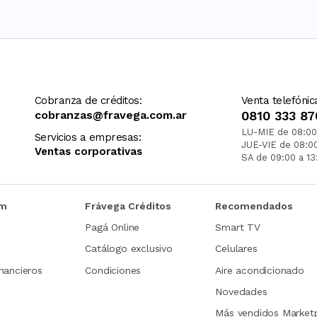
Cobranza de créditos:
Venta telefónic
cobranzas@fravega.com.ar
0810 333 87
LU-MIE de 08:00
Servicios a empresas:
JUE-VIE de 08:0
Ventas corporativas
SA de 09:00 a 13
om
Frávega Créditos
Recomendados
Pagá Online
Smart TV
Catálogo exclusivo
Celulares
nancieros
Condiciones
Aire acondicionado
Novedades
Más vendidos Market