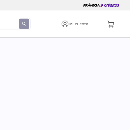
Mi cuenta
s