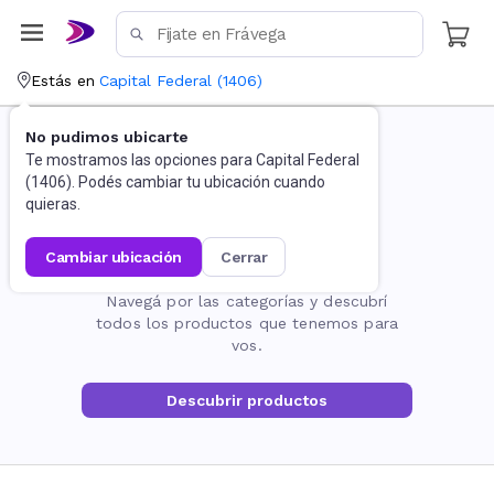
Estás en
Capital Federal
(
1406
)
No pudimos ubicarte
Te mostramos las opciones para
Capital Federal
(
1406
). Podés cambiar tu ubicación cuando
quieras.
cambiar ubicación
cerrar
La página no existe
Navegá por las categorías y descubrí
todos los productos que tenemos para
vos.
Descubrir productos