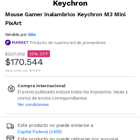
Keychron
Mouse Gamer Inalambrico Keychron M3 Mini
PixArt
Glic
Vendido por
Producto de nuestra red de proveedores
$227.392
25
$170.544
Precio s/imp. nac.
$170.544
Compra internacional
El precio publicado incluye todos los impuestos, tasas y
costos de envíos correspondientes
Ver condiciones
Este producto no puede enviarse a
Capital Federal (1406)
Este producto no puede retirarse por sucursal
Ingresá código postal (sólo números)