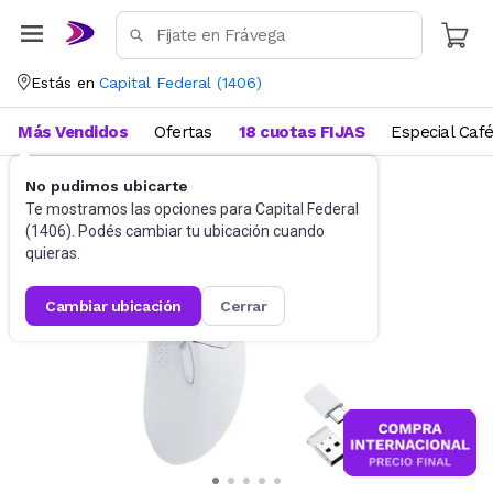
Estás en
Capital Federal
(
1406
)
Más Vendidos
Ofertas
18 cuotas FIJAS
Especial Caf
No pudimos ubicarte
Gaming PC
Mouses
Te mostramos las opciones para
Capital Federal
(
1406
). Podés cambiar tu ubicación cuando
quieras.
cambiar ubicación
cerrar