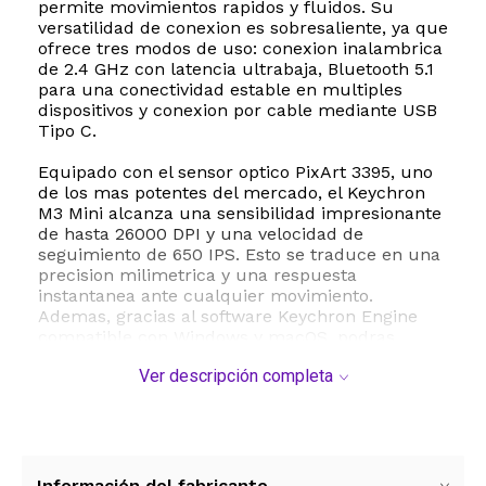
permite movimientos rapidos y fluidos. Su
versatilidad de conexion es sobresaliente, ya que
ofrece tres modos de uso: conexion inalambrica
de 2.4 GHz con latencia ultrabaja, Bluetooth 5.1
para una conectividad estable en multiples
dispositivos y conexion por cable mediante USB
Tipo C.
Equipado con el sensor optico PixArt 3395, uno
de los mas potentes del mercado, el Keychron
M3 Mini alcanza una sensibilidad impresionante
de hasta 26000 DPI y una velocidad de
seguimiento de 650 IPS. Esto se traduce en una
precision milimetrica y una respuesta
instantanea ante cualquier movimiento.
Ademas, gracias al software Keychron Engine
compatible con Windows y macOS, podras
personalizar la asignacion de botones,
Ver descripción completa
configurar macros, ajustar la tasa de sondeo y
modificar la distancia de elevacion LOD de
acuerdo a tus preferencias.
La durabilidad esta garantizada con
microinterruptores diseñados para soportar
Información del fabricante