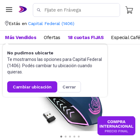
Estás en
Capital Federal
(
1406
)
Más Vendidos
Ofertas
18 cuotas FIJAS
Especial Caf
No pudimos ubicarte
Gaming PC
Mouses
Te mostramos las opciones para
Capital Federal
(
1406
). Podés cambiar tu ubicación cuando
quieras.
cambiar ubicación
cerrar