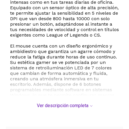
intensas como en tus tareas diarias de oficina.
Equipado con un sensor óptico de alta precisión,
te permite ajustar la sensibilidad en 5 niveles de
DPI que van desde 800 hasta 10000 con solo
presionar un botón, adaptándose al instante a
tus necesidades de velocidad y control en títulos
exigentes como League of Legends o CS.
El mouse cuenta con un diseño ergonómico y
ambidiestro que garantiza un agarre cómodo y
reduce la fatiga durante horas de uso continuo.
Su estética gamer se ve potenciada por un
sistema de retroiluminación LED de 7 colores
que cambian de forma automática y fluida,
creando una atmósfera inmersiva en tu
escritorio. Además, dispone de 6 botones
programables mediante software en sistemas
Windows, lo que te permite configurar macros
personalizadas para optimizar tus comandos en
Ver descripción completa
juegos de rol y estrategia.
Olvídate de las pilas gracias a su batería
recargable integrada de larga duración, la cual
cuenta con un sistema inteligente de ahorro de