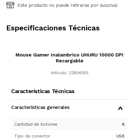
Este producto no puede retirarse por sucursal
Ingresá código postal (sólo números)
CALCULAR
Especificaciones Técnicas
Mouse Gamer Inalambrico UHURU 10000 DPI
Recargable
Artículo:
22906913
Características Técnicas
Características generales
Cantidad de botones
6
Tipo de conector
USB