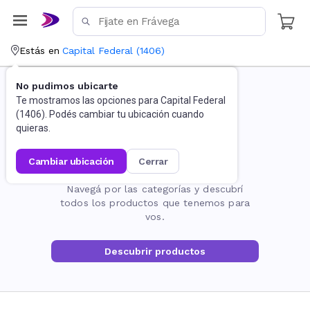
Estás en
Capital Federal
(
1406
)
No pudimos ubicarte
Te mostramos las opciones para
Capital Federal
(
1406
). Podés cambiar tu ubicación cuando
quieras.
cambiar ubicación
cerrar
La página no existe
Navegá por las categorías y descubrí
todos los productos que tenemos para
vos.
Descubrir productos