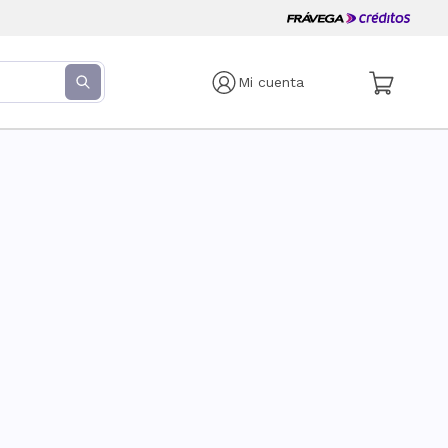
Mi cuenta
s