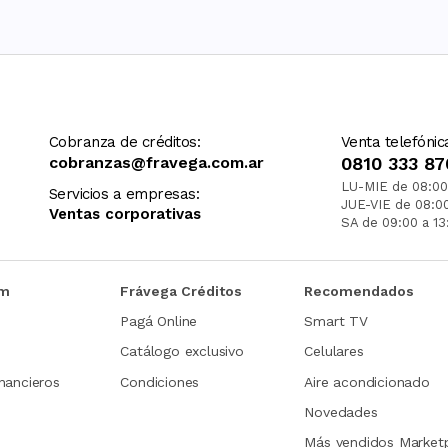
Cobranza de créditos:
Venta telefónic
cobranzas@fravega.com.ar
0810 333 87
LU-MIE de 08:00
Servicios a empresas:
JUE-VIE de 08:0
Ventas corporativas
SA de 09:00 a 13
om
Frávega Créditos
Recomendados
Pagá Online
Smart TV
Catálogo exclusivo
Celulares
nancieros
Condiciones
Aire acondicionado
Novedades
Más vendidos Market