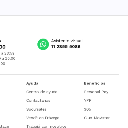
a:
Asistente virtual
00
11 2855 5086
 a 23:59
0 a 20:00
:00
Ayuda
Beneficios
Centro de ayuda
Personal Pay
Contactanos
YPF
Sucursales
365
Vendé en Frávega
Club Movistar
place
Trabajá con nosotros