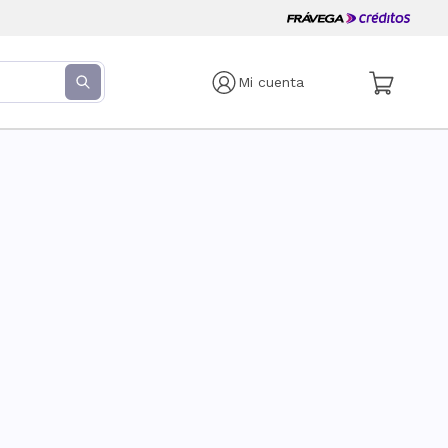
Mi cuenta
s