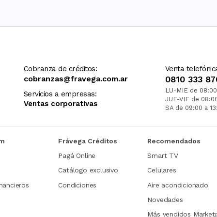
Cobranza de créditos:
Venta telefónic
cobranzas@fravega.com.ar
0810 333 87
LU-MIE de 08:00
Servicios a empresas:
JUE-VIE de 08:0
Ventas corporativas
SA de 09:00 a 13
om
Frávega Créditos
Recomendados
Pagá Online
Smart TV
Catálogo exclusivo
Celulares
nancieros
Condiciones
Aire acondicionado
Novedades
Más vendidos Market