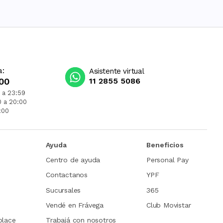
a:
Asistente virtual
00
11 2855 5086
 a 23:59
0 a 20:00
:00
Ayuda
Beneficios
Centro de ayuda
Personal Pay
Contactanos
YPF
Sucursales
365
Vendé en Frávega
Club Movistar
place
Trabajá con nosotros