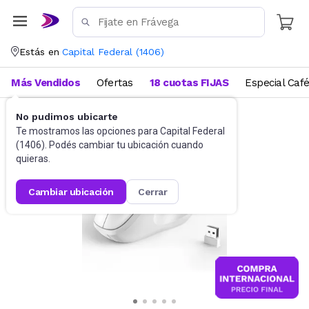
Estás en
Capital Federal
(
1406
)
Más Vendidos
Ofertas
18 cuotas FIJAS
Especial Caf
No pudimos ubicarte
Accesorios de Informática
Mouses
Te mostramos las opciones para
Capital Federal
(
1406
). Podés cambiar tu ubicación cuando
quieras.
cambiar ubicación
cerrar