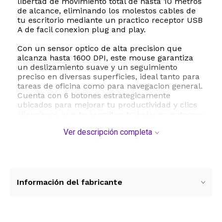
libertad de movimiento total de hasta 10 metros
de alcance, eliminando los molestos cables de
tu escritorio mediante un practico receptor USB
A de facil conexion plug and play.
Con un sensor optico de alta precision que
alcanza hasta 1600 DPI, este mouse garantiza
un deslizamiento suave y un seguimiento
preciso en diversas superficies, ideal tanto para
tareas de oficina como para navegacion general.
Cuenta con 6 botones estrategicamente
ubicados para mejorar tu productividad y clics
silenciosos que te permiten trabajar en entornos
compartidos sin generar ruidos molestos. Su
Ver descripción completa
gestion de energia eficiente ofrece una duracion
de bateria de hasta 12 meses utilizando una sola
pila AA, lo que te asegura un rendimiento
constante y confiable sin interrupciones
frecuentes. Es totalmente compatible con
sistemas operativos Windows y se adapta
Información del fabricante
perfectamente a computadoras de escritorio y
laptops.
ESTE PRODUCTO VIENE DE USA DENTRO DEL