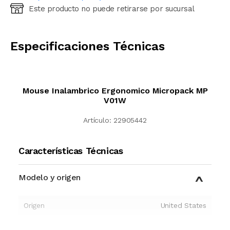
Este producto no puede retirarse por sucursal
Ingresá código postal (sólo números)
CALCULAR
Especificaciones Técnicas
Mouse Inalambrico Ergonomico Micropack MP
V01W
Artículo:
22905442
Características Técnicas
Modelo y origen
Origen
United States