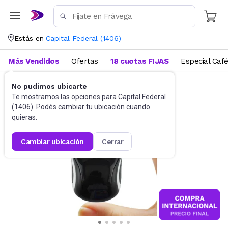
Estás en
Capital Federal
(
1406
)
Más Vendidos
Ofertas
18 cuotas FIJAS
Especial Caf
No pudimos ubicarte
Accesorios de Informática
Mouses
Te mostramos las opciones para
Capital Federal
(
1406
). Podés cambiar tu ubicación cuando
quieras.
cambiar ubicación
cerrar