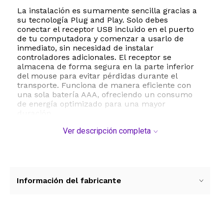
La instalación es sumamente sencilla gracias a
su tecnología Plug and Play. Solo debes
conectar el receptor USB incluido en el puerto
de tu computadora y comenzar a usarlo de
inmediato, sin necesidad de instalar
controladores adicionales. El receptor se
almacena de forma segura en la parte inferior
del mouse para evitar pérdidas durante el
transporte. Funciona de manera eficiente con
una sola batería AAA, ofreciendo un consumo
de energía optimizado para una mayor
duración.
Ver descripción completa
Equipado con un sensor óptico de alta precisión
de 1000 DPI, este mouse garantiza un
seguimiento suave y preciso en una amplia
variedad de superficies. Su diseño ambidiestro y
acabado brillante proporcionan un agarre
cómodo y natural, reduciendo la fatiga de la
Información del fabricante
muñeca incluso tras jornadas prolongadas de
uso. Es compatible con una amplia gama de
sistemas operativos, incluyendo Windows, Mac
OS y Linux, lo que asegura un funcionamiento