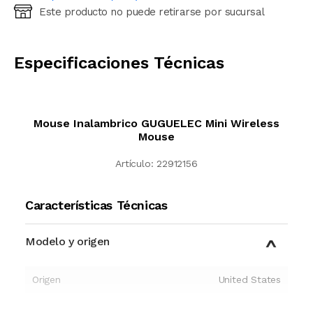
Este producto no puede retirarse por sucursal
Ingresá código postal (sólo números)
CALCULAR
Especificaciones Técnicas
Mouse Inalambrico GUGUELEC Mini Wireless
Mouse
Artículo:
22912156
Características Técnicas
Modelo y origen
Origen
United States