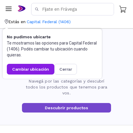
Estás en
Capital Federal
(
1406
)
No pudimos ubicarte
Te mostramos las opciones para
Capital Federal
(
1406
). Podés cambiar tu ubicación cuando
quieras.
cambiar ubicación
cerrar
La página no existe
Navegá por las categorías y descubrí
todos los productos que tenemos para
vos.
Descubrir productos