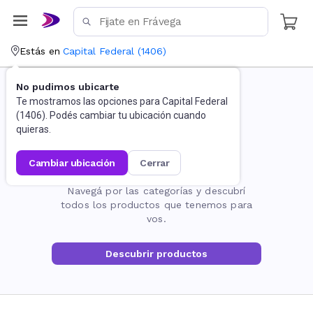
Estás en
Capital Federal
(
1406
)
No pudimos ubicarte
Te mostramos las opciones para
Capital Federal
(
1406
). Podés cambiar tu ubicación cuando
quieras.
cambiar ubicación
cerrar
La página no existe
Navegá por las categorías y descubrí
todos los productos que tenemos para
vos.
Descubrir productos