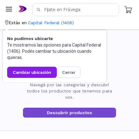
Estás en
Capital Federal
(
1406
)
No pudimos ubicarte
Te mostramos las opciones para
Capital Federal
(
1406
). Podés cambiar tu ubicación cuando
quieras.
cambiar ubicación
cerrar
La página no existe
Navegá por las categorías y descubrí
todos los productos que tenemos para
vos.
Descubrir productos