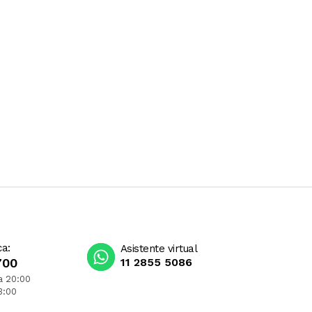
ca:
Asistente virtual
700
11 2855 5086
a 20:00
3:00