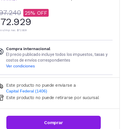
97.240
25
72.929
io s/imp. nac.
$72.929
Compra internacional
El precio publicado incluye todos los impuestos, tasas y
costos de envíos correspondientes
Ver condiciones
Este producto no puede enviarse a
Capital Federal (1406)
Este producto no puede retirarse por sucursal
Ingresá código postal (sólo números)
CALCULAR
Comprar