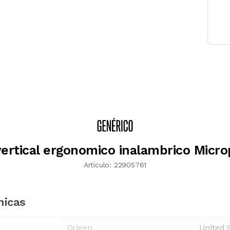
ertical ergonomico inalambrico Micr
Artículo:
22905761
nicas
Origen
United 