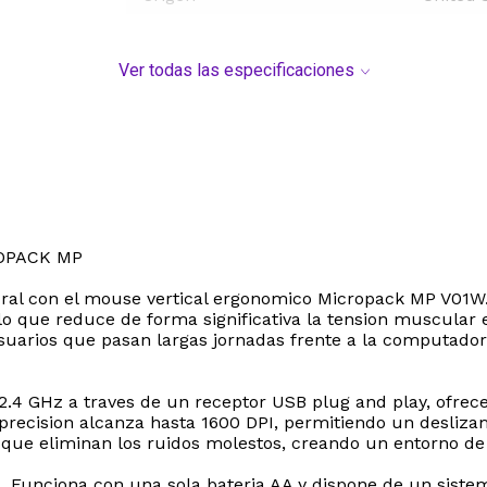
Ver todas las especificaciones
OPACK MP
ural con el mouse vertical ergonomico Micropack MP V01W.
lo que reduce de forma significativa la tension muscular 
usuarios que pasan largas jornadas frente a la computado
.4 GHz a traves de un receptor USB plug and play, ofrece
precision alcanza hasta 1600 DPI, permitiendo un deslizam
que eliminan los ruidos molestos, creando un entorno de c
es. Funciona con una sola bateria AA y dispone de un sist