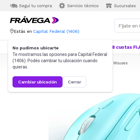
Seguí tu compra
Servicio técnico
Sucursales
Estás en
Capital Federal
(
1406
)
Categorías
Más Vendidos
Ofertas
18 cuotas FI
No pudimos ubicarte
Te mostramos las opciones para
Capital Federal
(
1406
). Podés cambiar tu ubicación cuando
Frávega
Informática
Accesorios de Informática
Mouses
quieras.
cambiar ubicación
cerrar