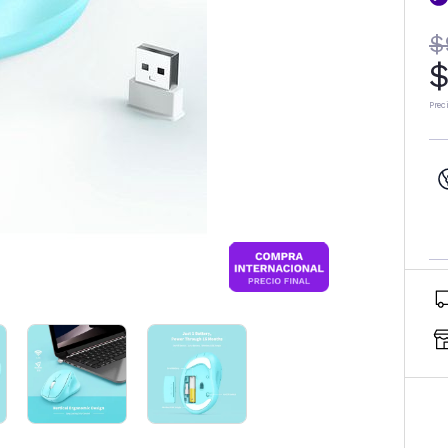
$
$
Prec