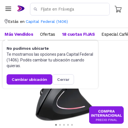
Estás en
Capital Federal
(
1406
)
Más Vendidos
Ofertas
18 cuotas FIJAS
Especial Caf
No pudimos ubicarte
Accesorios de Informática
Mouses
Te mostramos las opciones para
Capital Federal
(
1406
). Podés cambiar tu ubicación cuando
quieras.
cambiar ubicación
cerrar