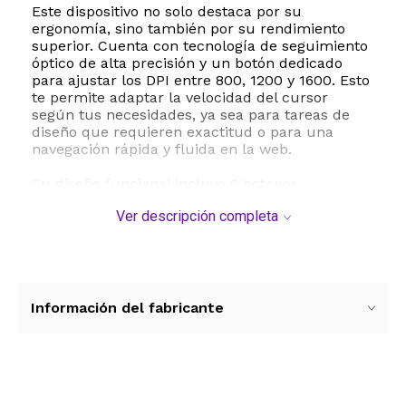
Este dispositivo no solo destaca por su
ergonomía, sino también por su rendimiento
superior. Cuenta con tecnología de seguimiento
óptico de alta precisión y un botón dedicado
para ajustar los DPI entre 800, 1200 y 1600. Esto
te permite adaptar la velocidad del cursor
según tus necesidades, ya sea para tareas de
diseño que requieren exactitud o para una
navegación rápida y fluida en la web.
Su diseño funcional incluye 6 botones
estratégicamente ubicados, destacando los
Ver descripción completa
botones laterales de avance y retroceso que
optimizan la navegación por internet y la
productividad en la oficina. Además, su estética
moderna se complementa con una sutil luz
LED, convirtiéndolo en un accesorio elegante
para cualquier escritorio o un regalo original y
Información del fabricante
útil para estudiantes y profesionales.
La conectividad inalámbrica de 2.4 GHz ofrece
una libertad de movimiento de hasta 10 metros
sin retrasos ni interferencias. Para maximizar la
Ver más contenido