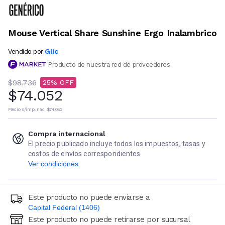
Mouse Vertical Share Sunshine Ergo Inalambrico
Glic
Vendido por
Producto de nuestra red de proveedores
$98.736
25
$74.052
Precio s/imp. nac.
$74.052
Compra internacional
El precio publicado incluye todos los impuestos, tasas y
costos de envíos correspondientes
Ver condiciones
Este producto no puede enviarse a
Capital Federal (1406)
Este producto no puede retirarse por sucursal
Ingresá código postal (sólo números)