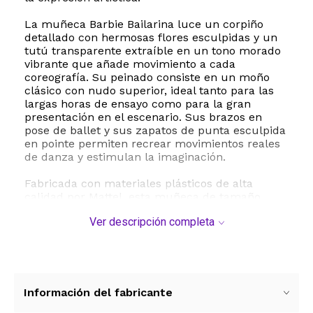
La muñeca Barbie Bailarina luce un corpiño
detallado con hermosas flores esculpidas y un
tutú transparente extraíble en un tono morado
vibrante que añade movimiento a cada
coreografía. Su peinado consiste en un moño
clásico con nudo superior, ideal tanto para las
largas horas de ensayo como para la gran
presentación en el escenario. Sus brazos en
pose de ballet y sus zapatos de punta esculpida
en pointe permiten recrear movimientos reales
de danza y estimulan la imaginación.
Fabricada con materiales plásticos de alta
calidad por Mattel, esta muñeca de tamaño
estándar es resistente y segura para niños a
Ver descripción completa
partir de los 3 años de edad. No requiere
baterías ni ensamblado, lo que garantiza horas
de diversión inmediata en interiores. Colecciona
los diferentes estilos disponibles para crear una
compañía de ballet completa y coreografiar
historias mágicas.
Información del fabricante