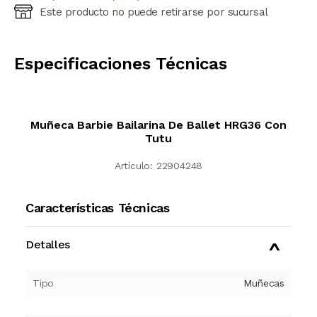
Este producto no puede retirarse por sucursal
Ingresá código postal (sólo números)
CALCULAR
Especificaciones Técnicas
Muñeca Barbie Bailarina De Ballet HRG36 Con
Tutu
Artículo:
22904248
Características Técnicas
Detalles
Tipo
Muñecas