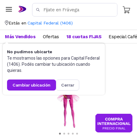
Estás en
Capital Federal
(
1406
)
Más Vendidos
Ofertas
18 cuotas FIJAS
Especial Caf
No pudimos ubicarte
Muñecas y Accesorios
Muñecas
Te mostramos las opciones para
Capital Federal
(
1406
). Podés cambiar tu ubicación cuando
quieras.
cambiar ubicación
cerrar