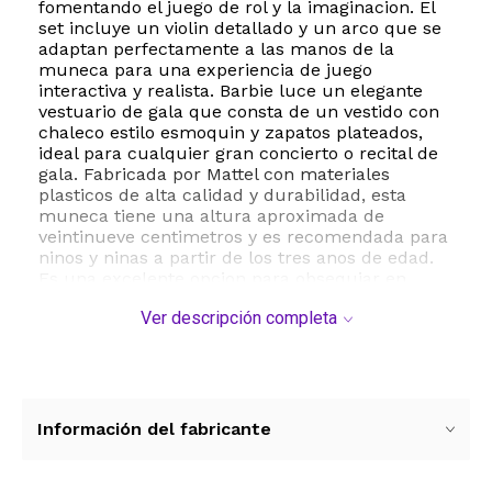
fomentando el juego de rol y la imaginacion. El
set incluye un violin detallado y un arco que se
adaptan perfectamente a las manos de la
muneca para una experiencia de juego
interactiva y realista. Barbie luce un elegante
vestuario de gala que consta de un vestido con
chaleco estilo esmoquin y zapatos plateados,
ideal para cualquier gran concierto o recital de
gala. Fabricada por Mattel con materiales
plasticos de alta calidad y durabilidad, esta
muneca tiene una altura aproximada de
veintinueve centimetros y es recomendada para
ninos y ninas a partir de los tres anos de edad.
Es una excelente opcion para obsequiar en
cumpleanos o fiestas, promoviendo el desarrollo
Ver descripción completa
de habilidades motoras finas y la expresion
artistica a traves del juego libre.
ESTE PRODUCTO VIENE DE USA DENTRO DEL
MARCO DEL SERVICIO "PUERTA A PUERTA" QUE
RIGE PARA LOS ENVíOS POSTALES
Información del fabricante
INTERNACIONALES.
RECIBIRA EL PRODUCTO ENTRE 10 Y 12 DIAS