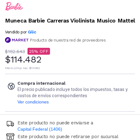
Muneca Barbie Carreras Violinista Musico Mattel
Glic
Vendido por
Producto de nuestra red de proveedores
$152.643
25
$114.482
Precio s/imp. nac.
$114.482
Compra internacional
El precio publicado incluye todos los impuestos, tasas y
costos de envíos correspondientes
Ver condiciones
Este producto no puede enviarse a
Capital Federal (1406)
Este producto no puede retirarse por sucursal
Ingresá código postal (sólo números)