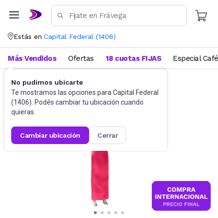
Estás en
Capital Federal
(
1406
)
Más Vendidos
Ofertas
18 cuotas FIJAS
Especial Caf
No pudimos ubicarte
Muñecas y Accesorios
Muñecas
Te mostramos las opciones para
Capital Federal
(
1406
). Podés cambiar tu ubicación cuando
quieras.
cambiar ubicación
cerrar