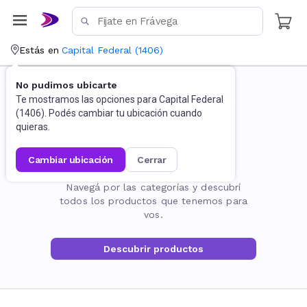
Estás en
Capital Federal
(
1406
)
No pudimos ubicarte
Te mostramos las opciones para
Capital Federal
(
1406
). Podés cambiar tu ubicación cuando
quieras.
cambiar ubicación
cerrar
La página no existe
Navegá por las categorías y descubrí
todos los productos que tenemos para
vos.
Descubrir productos