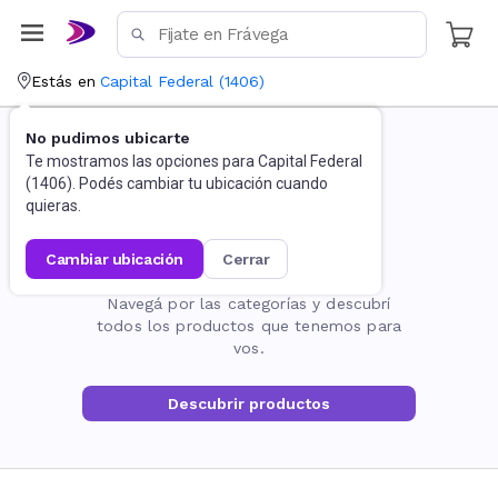
Estás en
Capital Federal
(
1406
)
No pudimos ubicarte
Te mostramos las opciones para
Capital Federal
(
1406
). Podés cambiar tu ubicación cuando
quieras.
cambiar ubicación
cerrar
La página no existe
Navegá por las categorías y descubrí
todos los productos que tenemos para
vos.
Descubrir productos