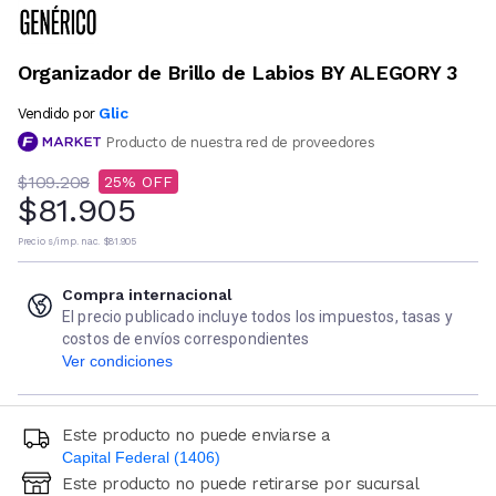
Organizador de Brillo de Labios BY ALEGORY 3
Glic
Vendido por
Producto de nuestra red de proveedores
$109.208
25
$81.905
Precio s/imp. nac.
$81.905
Compra internacional
El precio publicado incluye todos los impuestos, tasas y
costos de envíos correspondientes
Ver condiciones
Este producto no puede enviarse a
Capital Federal (1406)
Este producto no puede retirarse por sucursal
Ingresá código postal (sólo números)