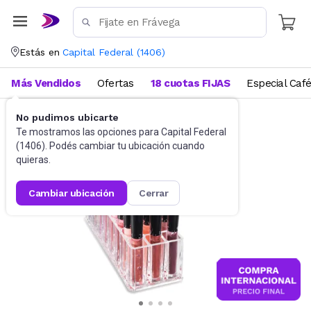
Estás en
Capital Federal
(
1406
)
Más Vendidos
Ofertas
18 cuotas FIJAS
Especial Caf
No pudimos ubicarte
Belleza y Cuidado Corporal
Te mostramos las opciones para
Capital Federal
(
1406
). Podés cambiar tu ubicación cuando
quieras.
cambiar ubicación
cerrar