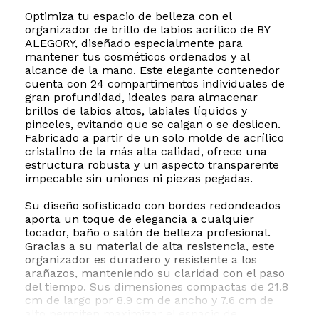
Optimiza tu espacio de belleza con el
organizador de brillo de labios acrílico de BY
ALEGORY, diseñado especialmente para
mantener tus cosméticos ordenados y al
alcance de la mano. Este elegante contenedor
cuenta con 24 compartimentos individuales de
gran profundidad, ideales para almacenar
brillos de labios altos, labiales líquidos y
pinceles, evitando que se caigan o se deslicen.
Fabricado a partir de un solo molde de acrílico
cristalino de la más alta calidad, ofrece una
estructura robusta y un aspecto transparente
impecable sin uniones ni piezas pegadas.
Su diseño sofisticado con bordes redondeados
aporta un toque de elegancia a cualquier
tocador, baño o salón de belleza profesional.
Gracias a su material de alta resistencia, este
organizador es duradero y resistente a los
arañazos, manteniendo su claridad con el paso
del tiempo. Sus dimensiones compactas de 21.8
cm de largo por 8.9 cm de ancho y 7.6 cm de
alto permiten maximizar el espacio de