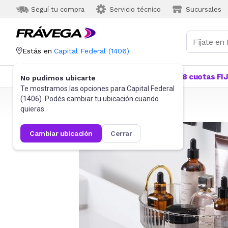
Seguí tu compra
Servicio técnico
Sucursales
Estás en
Capital Federal
(
1406
)
Categorías
Más Vendidos
Ofertas
18 cuotas FI
No pudimos ubicarte
Te mostramos las opciones para
Capital Federal
(
1406
). Podés cambiar tu ubicación cuando
Frávega
Belleza y Cuidado Corporal
quieras.
cambiar ubicación
cerrar