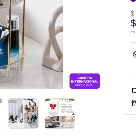
$
$
Prec