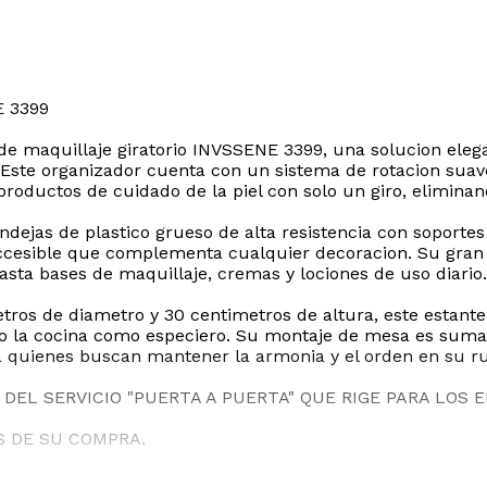
 3399
 de maquillaje giratorio INVSSENE 3399, una solucion ele
 Este organizador cuenta con un sistema de rotacion sua
productos de cuidado de la piel con solo un giro, elimina
dejas de plastico grueso de alta resistencia con soportes
 accesible que complementa cualquier decoracion. Su gra
asta bases de maquillaje, cremas y lociones de uso diario.
tros de diametro y 30 centimetros de altura, este estante
uso la cocina como especiero. Su montaje de mesa es suma
ara quienes buscan mantener la armonia y el orden en su rut
DEL SERVICIO "PUERTA A PUERTA" QUE RIGE PARA LOS 
S DE SU COMPRA.