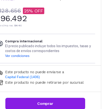
128.656
25
96.492
io s/imp. nac.
$96.492
Compra internacional
El precio publicado incluye todos los impuestos, tasas y
costos de envíos correspondientes
Ver condiciones
Este producto no puede enviarse a
Capital Federal (1406)
Este producto no puede retirarse por sucursal
Ingresá código postal (sólo números)
CALCULAR
Comprar