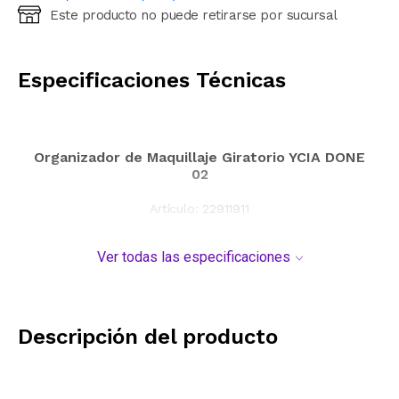
Este producto no puede retirarse por sucursal
Ingresá código postal (sólo números)
CALCULAR
Especificaciones Técnicas
Organizador de Maquillaje Giratorio YCIA DONE
02
Artículo:
22911911
Ver todas las especificaciones
Descripción del producto