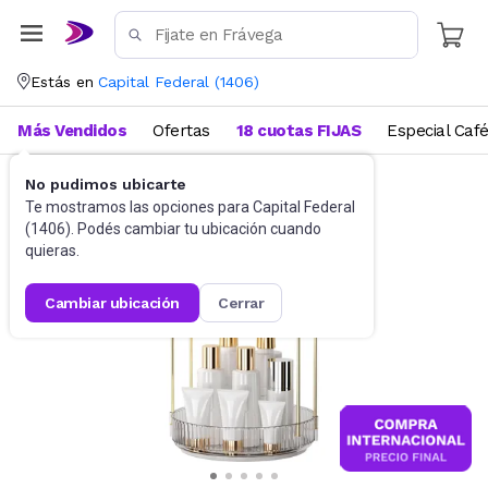
Estás en
Capital Federal
(
1406
)
Más Vendidos
Ofertas
18 cuotas FIJAS
Especial Caf
No pudimos ubicarte
Belleza y Cuidado Corporal
Te mostramos las opciones para
Capital Federal
(
1406
). Podés cambiar tu ubicación cuando
quieras.
cambiar ubicación
cerrar