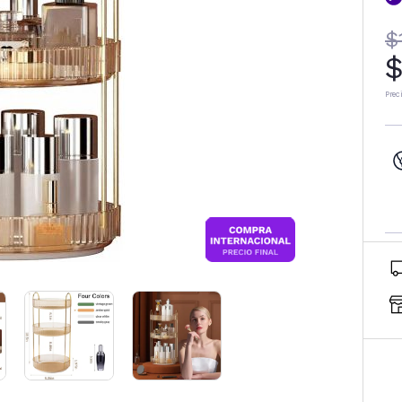
$
$
Prec