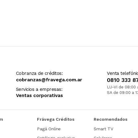
Cobranza de créditos:
Venta telefóni
cobranzas@fravega.com.ar
0810 333 8
LU-VI de 08:00 
Servicios a empresas:
SA de 09:00 a 1
Ventas corporativas
om
Frávega Créditos
Recomendados
Pagá Online
Smart TV
Catálogo exclusivo
Celulares