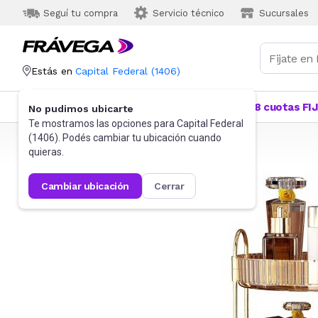
Seguí tu compra
Servicio técnico
Sucursales
Estás en
Capital Federal
(
1406
)
Categorías
Más Vendidos
Ofertas
18 cuotas FI
No pudimos ubicarte
Te mostramos las opciones para
Capital Federal
(
1406
). Podés cambiar tu ubicación cuando
Frávega
Belleza y Cuidado Corporal
quieras.
cambiar ubicación
cerrar