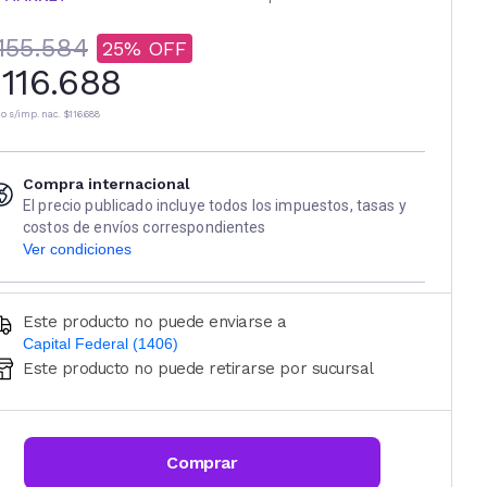
155.584
25
116.688
io s/imp. nac.
$116.688
Compra internacional
El precio publicado incluye todos los impuestos, tasas y
costos de envíos correspondientes
Ver condiciones
Este producto no puede enviarse a
Capital Federal (1406)
Este producto no puede retirarse por sucursal
Ingresá código postal (sólo números)
CALCULAR
Comprar