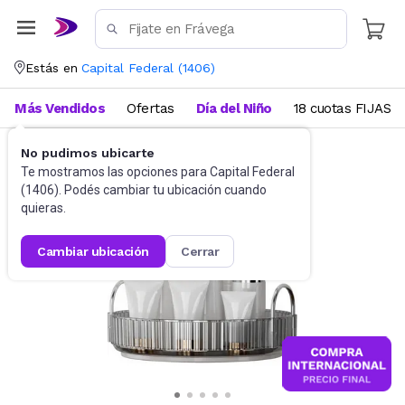
Estás en
Capital Federal
(
1406
)
Más Vendidos
Ofertas
Día del Niño
18 cuotas FIJAS
No pudimos ubicarte
Belleza y Cuidado Corporal
Te mostramos las opciones para
Capital Federal
(
1406
). Podés cambiar tu ubicación cuando
quieras.
cambiar ubicación
cerrar