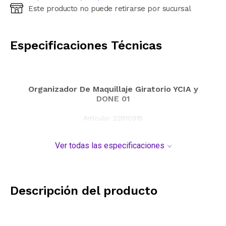
Este producto no puede retirarse por sucursal
Ingresá código postal (sólo números)
CALCULAR
Especificaciones Técnicas
Organizador De Maquillaje Giratorio YCIA y
DONE 01
Artículo:
22910915
Ver todas las especificaciones
Descripción del producto