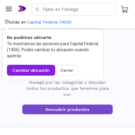
Estás en
Capital Federal
(
1406
)
No pudimos ubicarte
Te mostramos las opciones para
Capital Federal
(
1406
). Podés cambiar tu ubicación cuando
quieras.
cambiar ubicación
cerrar
La página no existe
Navegá por las categorías y descubrí
todos los productos que tenemos para
vos.
Descubrir productos