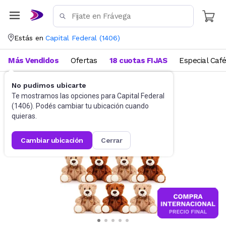
Estás en
Capital Federal
(
1406
)
Más Vendidos
Ofertas
18 cuotas FIJAS
Especial Caf
No pudimos ubicarte
Juguetes y Juegos
Peluches y Muñecos
Te mostramos las opciones para
Capital Federal
(
1406
). Podés cambiar tu ubicación cuando
quieras.
cambiar ubicación
cerrar