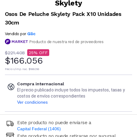
Skylety
Osos De Peluche Skylety Pack X10 Unidades
30cm
Glic
Vendido por
Producto de nuestra red de proveedores
$221.408
25
$166.056
Precio s/imp. nac.
$166.056
Compra internacional
El precio publicado incluye todos los impuestos, tasas y
costos de envíos correspondientes
Ver condiciones
Este producto no puede enviarse a
Capital Federal (1406)
Este producto no puede retirarse por sucursal
Ingresá código postal (sólo números)