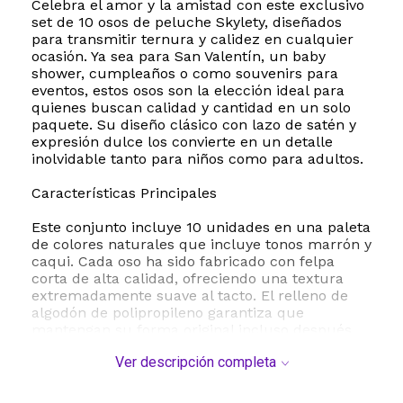
Celebra el amor y la amistad con este exclusivo
set de 10 osos de peluche Skylety, diseñados
para transmitir ternura y calidez en cualquier
ocasión. Ya sea para San Valentín, un baby
shower, cumpleaños o como souvenirs para
eventos, estos osos son la elección ideal para
quienes buscan calidad y cantidad en un solo
paquete. Su diseño clásico con lazo de satén y
expresión dulce los convierte en un detalle
inolvidable tanto para niños como para adultos.
Características Principales
Este conjunto incluye 10 unidades en una paleta
de colores naturales que incluye tonos marrón y
caqui. Cada oso ha sido fabricado con felpa
corta de alta calidad, ofreciendo una textura
extremadamente suave al tacto. El relleno de
algodón de polipropileno garantiza que
mantengan su forma original incluso después
de muchos abrazos, proporcionando una
Ver descripción completa
experiencia sensorial reconfortante y segura.
Beneficios y Versatilidad