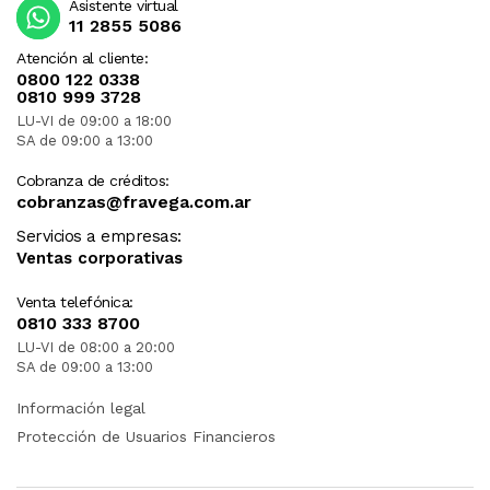
Asistente virtual
11 2855 5086
RECIBIRA EL PRODUCTO ENTRE 10 Y 12 DIAS
DESPUES DE SU COMPRA.
Atención al cliente:
0800 122 0338
0810 999 3728
LU-VI de 09:00 a 18:00
SA de 09:00 a 13:00
Cobranza de créditos:
cobranzas@fravega.com.ar
Servicios a empresas:
Ventas corporativas
Venta telefónica:
0810 333 8700
LU-VI de 08:00 a 20:00
SA de 09:00 a 13:00
Información legal
Protección de Usuarios Financieros