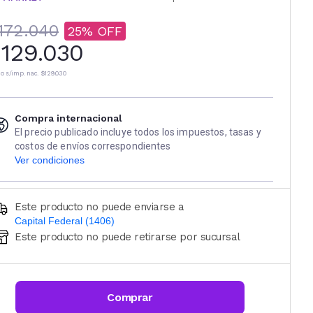
172.040
25
129.030
io s/imp. nac.
$129.030
Compra internacional
El precio publicado incluye todos los impuestos, tasas y
costos de envíos correspondientes
Ver condiciones
Este producto no puede enviarse a
Capital Federal (1406)
Este producto no puede retirarse por sucursal
Ingresá código postal (sólo números)
CALCULAR
Comprar