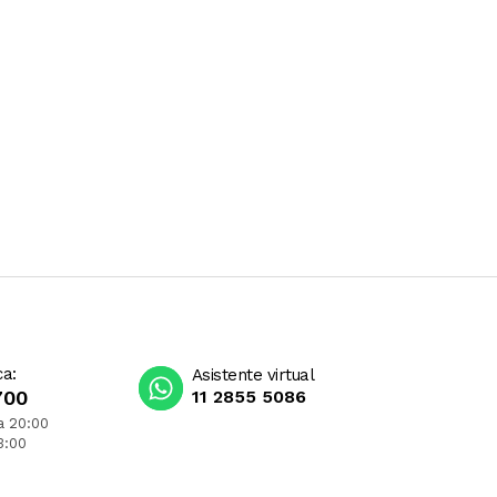
ca:
Asistente virtual
700
11 2855 5086
a 20:00
3:00