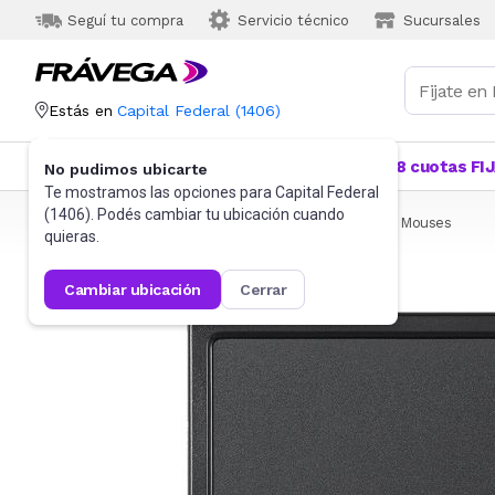
Seguí tu compra
Servicio técnico
Sucursales
Estás en
Capital Federal
(
1406
)
Categorías
Más Vendidos
Ofertas
18 cuotas FI
No pudimos ubicarte
Te mostramos las opciones para
Capital Federal
(
1406
). Podés cambiar tu ubicación cuando
Frávega
Informática
Accesorios de Informática
Mouses
quieras.
cambiar ubicación
cerrar