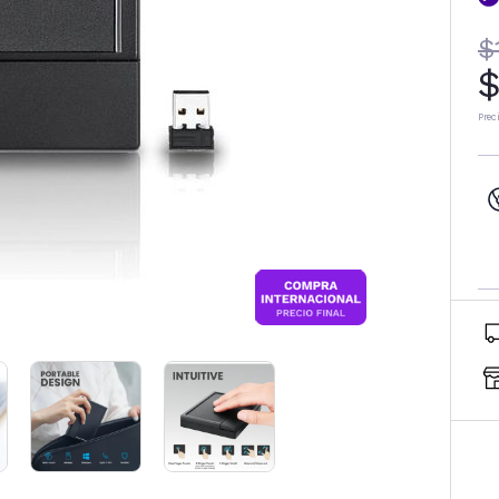
$
$
Prec