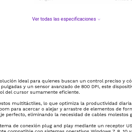
Ver todas las especificaciones
 solución ideal para quienes buscan un control preciso y 
6 pulgadas y un sensor avanzado de 800 DPI, este disposit
ol del cursor sumamente eficiente.
tos multitáctiles, lo que optimiza la productividad diari
oom para acercar o alejar y arrastre de elementos de form
aje perfecto, eliminando la necesidad de cables molestos 
stema de conexión plug and play mediante un receptor USB
e compatible con sistemas operativos Windows 7, 8, 10 y 