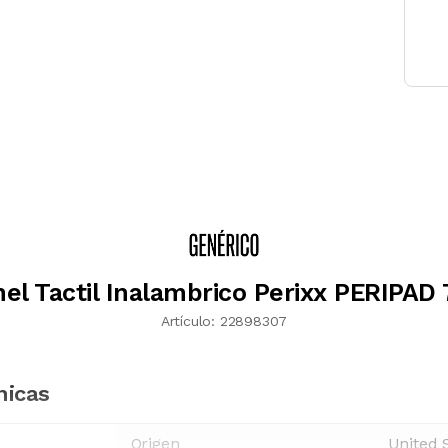
el Tactil Inalambrico Perixx PERIPAD
Artículo:
22898307
nicas
Origen
United 