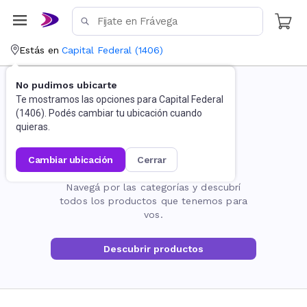
Estás en
Capital Federal
(
1406
)
No pudimos ubicarte
Te mostramos las opciones para
Capital Federal
(
1406
). Podés cambiar tu ubicación cuando
quieras.
cambiar ubicación
cerrar
La página no existe
Navegá por las categorías y descubrí
todos los productos que tenemos para
vos.
Descubrir productos