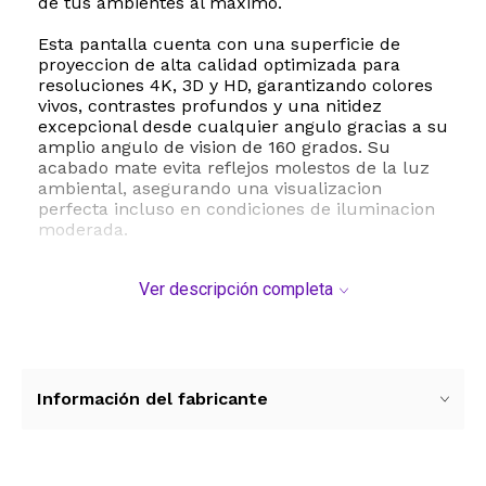
de tus ambientes al maximo.
Esta pantalla cuenta con una superficie de
proyeccion de alta calidad optimizada para
resoluciones 4K, 3D y HD, garantizando colores
vivos, contrastes profundos y una nitidez
excepcional desde cualquier angulo gracias a su
amplio angulo de vision de 160 grados. Su
acabado mate evita reflejos molestos de la luz
ambiental, asegurando una visualizacion
perfecta incluso en condiciones de iluminacion
moderada.
Su diseño versatil permite una instalacion
Ver descripción completa
sencilla tanto en el techo como en la pared,
adaptandose perfectamente a salas de estar,
oficinas, aulas de clase o salas de conferencias.
Fabricada con materiales de alta resistencia, la
estructura garantiza una gran durabilidad y un
tensado optimo del lienzo para evitar arrugas o
Información del fabricante
deformaciones con el paso del tiempo.
Especificaciones tecnicas:
- Marca: DINAH