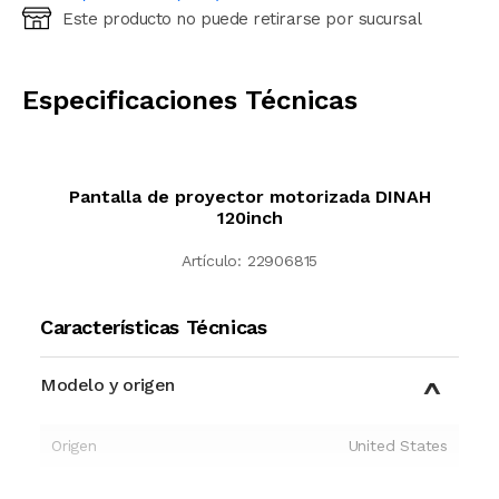
Este producto no puede retirarse por sucursal
Ingresá código postal (sólo números)
CALCULAR
Especificaciones Técnicas
Pantalla de proyector motorizada DINAH
120inch
Artículo:
22906815
Características Técnicas
Modelo y origen
Origen
United States