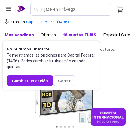
Estás en
Capital Federal
(
1406
)
Más Vendidos
Ofertas
18 cuotas FIJAS
Especial Caf
No pudimos ubicarte
Proyectores y Pantallas
Pantallas para Proyectores
Te mostramos las opciones para
Capital Federal
(
1406
). Podés cambiar tu ubicación cuando
quieras.
cambiar ubicación
cerrar