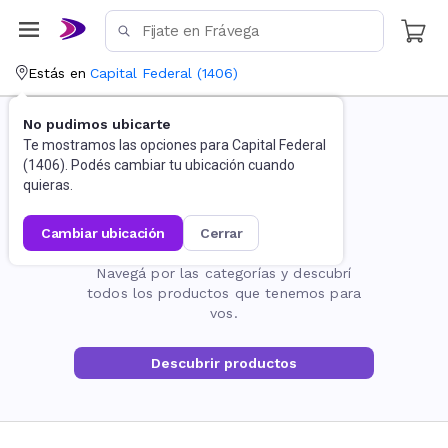
Estás en
Capital Federal
(
1406
)
No pudimos ubicarte
Te mostramos las opciones para
Capital Federal
(
1406
). Podés cambiar tu ubicación cuando
quieras.
cambiar ubicación
cerrar
La página no existe
Navegá por las categorías y descubrí
todos los productos que tenemos para
vos.
Descubrir productos