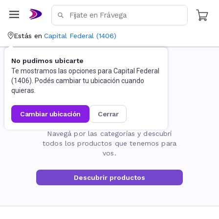
Estás en
Capital Federal
(
1406
)
No pudimos ubicarte
Te mostramos las opciones para
Capital Federal
(
1406
). Podés cambiar tu ubicación cuando
quieras.
cambiar ubicación
cerrar
La página no existe
Navegá por las categorías y descubrí
todos los productos que tenemos para
vos.
Descubrir productos