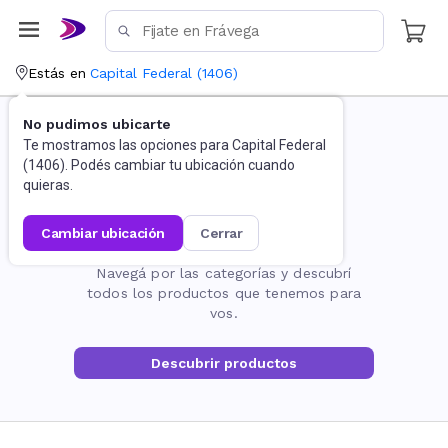
Estás en
Capital Federal
(
1406
)
No pudimos ubicarte
Te mostramos las opciones para
Capital Federal
(
1406
). Podés cambiar tu ubicación cuando
quieras.
cambiar ubicación
cerrar
La página no existe
Navegá por las categorías y descubrí
todos los productos que tenemos para
vos.
Descubrir productos