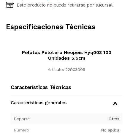
Este producto no puede retirarse por sucursal
Ingresá código postal (sólo números)
CALCULAR
Especificaciones Técnicas
Pelotas Pelotero Heopeis Hyq003 100
Unidades 5.5cm
Artículo:
22903005
Características Técnicas
Características generales
Deporte
Otros
Número
No aplica