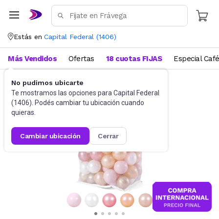
Estás en
Capital Federal
(
1406
)
Más Vendidos
Ofertas
18 cuotas FIJAS
Especial Caf
No pudimos ubicarte
Juegos de aire libre
Deportes infantiles
Te mostramos las opciones para
Capital Federal
(
1406
). Podés cambiar tu ubicación cuando
quieras.
cambiar ubicación
cerrar