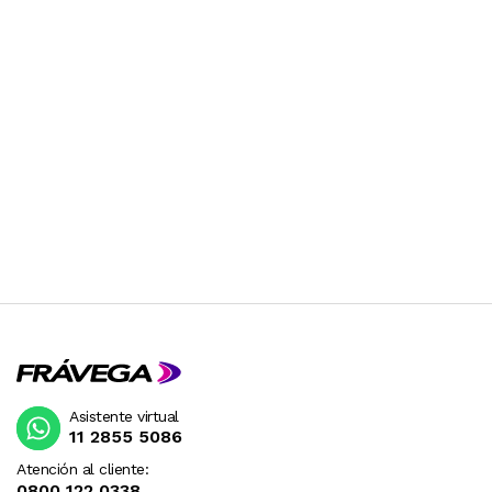
Ya sea para un regalo especial o para renovar el
área de juegos, este pack de pelotas Heopeis
ofrece la combinación perfecta entre estética
sofisticada y resistencia industrial. Asegurá
horas de entretenimiento saludable para los
chicos con un producto de calidad superior.
ESTE PRODUCTO VIENE DE USA DENTRO DEL
MARCO DEL SERVICIO "PUERTA A PUERTA" QUE
RIGE PARA LOS ENVíOS POSTALES
INTERNACIONALES.
RECIBIRA EL PRODUCTO ENTRE 10 Y 12 DIAS
DESPUES DE SU COMPRA.
Asistente virtual
11 2855 5086
Atención al cliente:
0800 122 0338