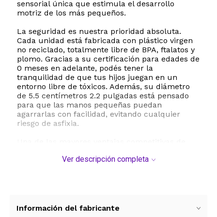
sensorial única que estimula el desarrollo
motriz de los más pequeños.
La seguridad es nuestra prioridad absoluta.
Cada unidad está fabricada con plástico virgen
no reciclado, totalmente libre de BPA, ftalatos y
plomo. Gracias a su certificación para edades de
0 meses en adelante, podés tener la
tranquilidad de que tus hijos juegan en un
entorno libre de tóxicos. Además, su diámetro
de 5.5 centímetros 2.2 pulgadas está pensado
para que las manos pequeñas puedan
agarrarlas con facilidad, evitando cualquier
riesgo de asfixia.
Una de las mayores ventajas competitivas de
este producto es su tecnología a prueba de
Ver descripción completa
aplastamiento. A diferencia de las pelotas
convencionales que se deforman al primer uso,
estas esferas pueden soportar más de 68 kilos
de presión, recuperando su forma original
instantáneamente. Esto garantiza una vida útil
prolongada incluso en entornos de juego
Información del fabricante
intenso.