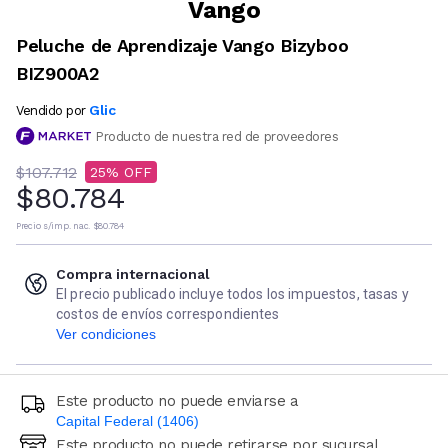
Vango
Peluche de Aprendizaje Vango Bizyboo
BIZ900A2
Glic
Vendido por
Producto de nuestra red de proveedores
$107.712
25
$80.784
Precio s/imp. nac.
$80.784
Compra internacional
El precio publicado incluye todos los impuestos, tasas y
costos de envíos correspondientes
Ver condiciones
Este producto no puede enviarse a
Capital Federal (1406)
Este producto no puede retirarse por sucursal
Ingresá código postal (sólo números)