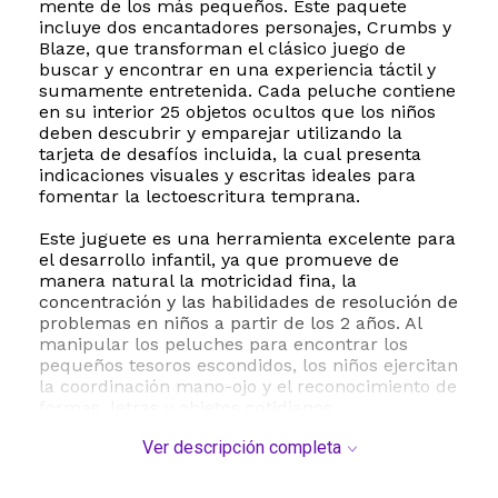
mente de los más pequeños. Este paquete
incluye dos encantadores personajes, Crumbs y
Blaze, que transforman el clásico juego de
buscar y encontrar en una experiencia táctil y
sumamente entretenida. Cada peluche contiene
en su interior 25 objetos ocultos que los niños
deben descubrir y emparejar utilizando la
tarjeta de desafíos incluida, la cual presenta
indicaciones visuales y escritas ideales para
fomentar la lectoescritura temprana.
Este juguete es una herramienta excelente para
el desarrollo infantil, ya que promueve de
manera natural la motricidad fina, la
concentración y las habilidades de resolución de
problemas en niños a partir de los 2 años. Al
manipular los peluches para encontrar los
pequeños tesoros escondidos, los niños ejercitan
la coordinación mano-ojo y el reconocimiento de
formas, letras y objetos cotidianos.
Ver descripción completa
Su diseño compacto y ligero lo convierte en el
compañero de viaje ideal, perfecto para
mantener a los niños entretenidos de forma