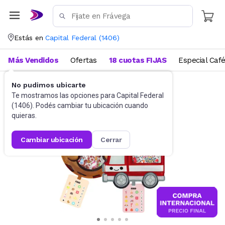
Estás en
Capital Federal
(
1406
)
Más Vendidos
Ofertas
18 cuotas FIJAS
Especial Caf
No pudimos ubicarte
Juguetes y Juegos
Peluches y Muñecos
Te mostramos las opciones para
Capital Federal
(
1406
). Podés cambiar tu ubicación cuando
quieras.
cambiar ubicación
cerrar