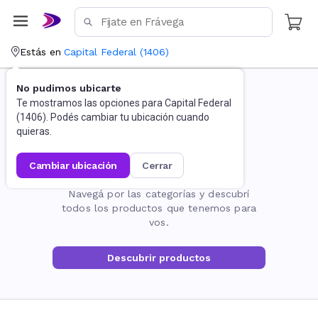
Estás en
Capital Federal
(
1406
)
No pudimos ubicarte
Te mostramos las opciones para
Capital Federal
(
1406
). Podés cambiar tu ubicación cuando
quieras.
cambiar ubicación
cerrar
La página no existe
Navegá por las categorías y descubrí
todos los productos que tenemos para
vos.
Descubrir productos