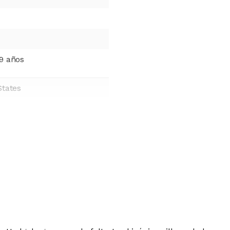
9 años
States