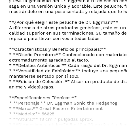
¡Llevá la genialidad del Dr. Eggman a tu colección con
saga en una versión única y adorable. Este peluche, f
mostrándolo en una pose sentada y relajada que lo hac
**¿Por qué elegir este peluche de Dr. Eggman?**
A diferencia de otros productos genéricos, este es un 
calidad superior en sus terminaciones. Su tamaño de 
repisa o para llevar con vos a todos lados.
**Características y Beneficios principales:**
* **Diseño Premium:** Confeccionado con materiales d
extremadamente agradable al tacto.
* **Detalles Auténticos:** Cada rasgo del Dr. Eggman, 
* **Versatilidad de Exhibición:** Incluye una pequeñ
mantenerse sentado por sí solo.
* **Edición de Colección:** Al ser un producto de dis
anime y videojuegos.
**Especificaciones Técnicas:**
* **Personaje:** Dr. Eggman Sonic the Hedgehog
* **Marca:** Great Eastern Entertainment
* **Modelo:** 56625
* **Altura:** 18 cm 7 pulgadas aprox.
* **Dimensiones totales:** 5 x 10 x 20 cm 2 x 4 x 8 