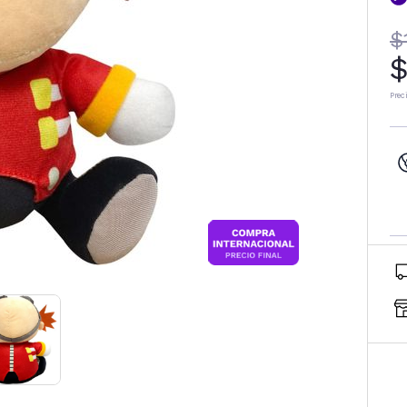
$
$
Prec