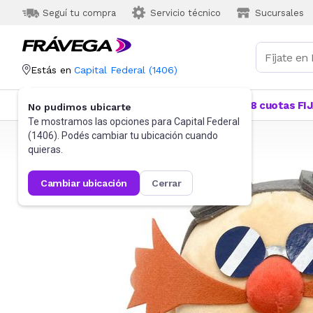
Seguí tu compra
Servicio técnico
Sucursales
Estás en
Capital Federal
(
1406
)
Categorías
Más Vendidos
Ofertas
18 cuotas FI
No pudimos ubicarte
Te mostramos las opciones para
Capital Federal
(
1406
). Podés cambiar tu ubicación cuando
Frávega
Juguetes y Juegos
Peluches y Muñecos
quieras.
cambiar ubicación
cerrar