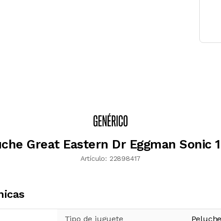
uche Great Eastern Dr Eggman Sonic 
Artículo:
22898417
nicas
Tipo de juguete
Peluch