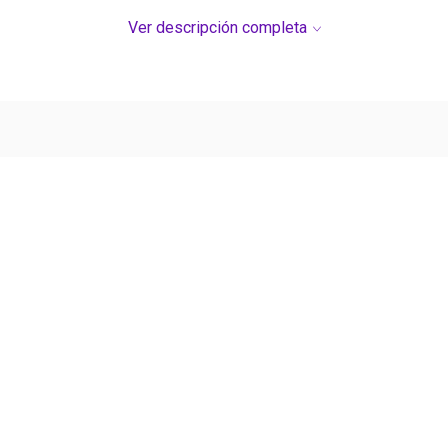
Ver descripción completa
os coleccionistas adultos
ial y cuerda para colgar.
ajes de Sonic o quieras hacer el regalo perfecto para un
de sumar al villano más carismático a tu estantería!
DEL SERVICIO "PUERTA A PUERTA" QUE RIGE PARA LOS 
S DE SU COMPRA.
Ver más contenido