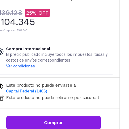
139.128
25
104.345
io s/imp. nac.
$104.345
Compra internacional
El precio publicado incluye todos los impuestos, tasas y
costos de envíos correspondientes
Ver condiciones
Este producto no puede enviarse a
Capital Federal (1406)
Este producto no puede retirarse por sucursal
Ingresá código postal (sólo números)
CALCULAR
Comprar