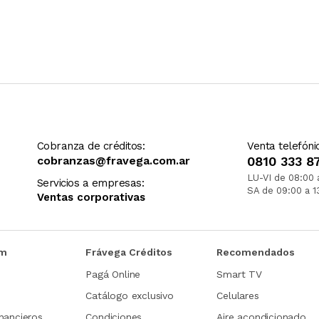
Cobranza de créditos:
Venta telefóni
cobranzas@fravega.com.ar
0810 333 8
LU-VI de 08:00 
Servicios a empresas:
SA de 09:00 a 1
Ventas corporativas
om
Frávega Créditos
Recomendados
Pagá Online
Smart TV
Catálogo exclusivo
Celulares
nancieros
Condiciones
Aire acondicionado