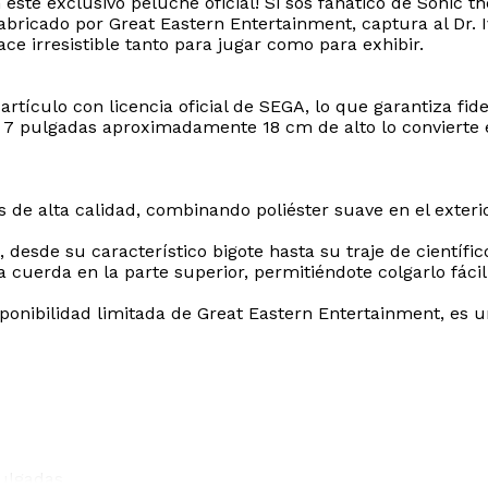
 este exclusivo peluche oficial! Si sos fanático de Sonic th
abricado por Great Eastern Entertainment, captura al Dr. 
e irresistible tanto para jugar como para exhibir.
artículo con licencia oficial de SEGA, lo que garantiza fide
7 pulgadas aproximadamente 18 cm de alto lo convierte en
e alta calidad, combinando poliéster suave en el exterio
desde su característico bigote hasta su traje de científic
a cuerda en la parte superior, permitiéndote colgarlo fác
ponibilidad limitada de Great Eastern Entertainment, es u
pulgadas