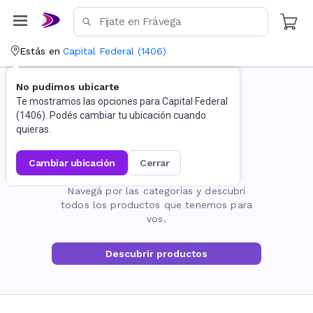
Estás en
Capital Federal
(
1406
)
No pudimos ubicarte
Te mostramos las opciones para
Capital Federal
(
1406
). Podés cambiar tu ubicación cuando
quieras.
cambiar ubicación
cerrar
La página no existe
Navegá por las categorías y descubrí
todos los productos que tenemos para
vos.
Descubrir productos