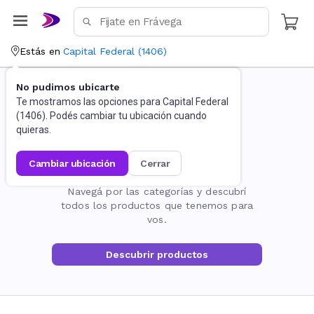
Estás en
Capital Federal
(
1406
)
No pudimos ubicarte
Te mostramos las opciones para
Capital Federal
(
1406
). Podés cambiar tu ubicación cuando
quieras.
cambiar ubicación
cerrar
La página no existe
Navegá por las categorías y descubrí
todos los productos que tenemos para
vos.
Descubrir productos