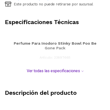
Este producto no puede retirarse por sucursal
Ingresá código postal (sólo números)
CALCULAR
Especificaciones Técnicas
Perfume Para Inodoro Stinky Bowl Poo Be
Gone Pack
Artículo:
22897665
Ver todas las especificaciones
Descripción del producto