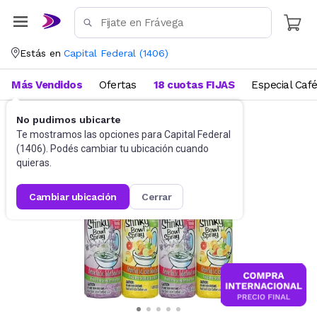
Estás en
Capital Federal
(
1406
)
Más Vendidos
Ofertas
18 cuotas FIJAS
Especial Caf
No pudimos ubicarte
Lavadero y Limpieza
Aromatizadores
Te mostramos las opciones para
Capital Federal
(
1406
). Podés cambiar tu ubicación cuando
quieras.
cambiar ubicación
cerrar