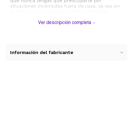
que nunca tengas que preocuparte por
situaciones incómodas fuera de casa, ya sea en
la oficina, en restaurantes o durante viajes
largos. La aplicación es sumamente sencilla y
Ver descripción completa
eficiente: basta con rociar de 3 a 5 veces
directamente sobre el agua del inodoro antes de
utilizarlo. Al terminar, notarás que el baño huele
incluso mejor que cuando entraste, elevando los
estándares de higiene y confort personal.
Información del fabricante
Entre sus beneficios principales destaca el uso
de ingredientes que no dañan el medio
ambiente ni los sistemas de tuberías. A
diferencia de los ambientadores tradicionales
que solo enmascaran el olor mezclándose con
Ver más contenido
él, Stinky Bowl actúa como un inhibidor físico.
Las especificaciones técnicas incluyen
dimensiones de empaque de 11.69 x 6.3 x 2.76
pulgadas y un peso ligero que facilita su
transporte. Es un producto indispensable para
quienes valoran la privacidad y desean
mantener un entorno impecable de forma
rápida y práctica.