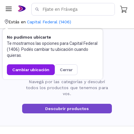
Estás en
Capital Federal
(
1406
)
No pudimos ubicarte
Te mostramos las opciones para
Capital Federal
(
1406
). Podés cambiar tu ubicación cuando
quieras.
cambiar ubicación
cerrar
La página no existe
Navegá por las categorías y descubrí
todos los productos que tenemos para
vos.
Descubrir productos