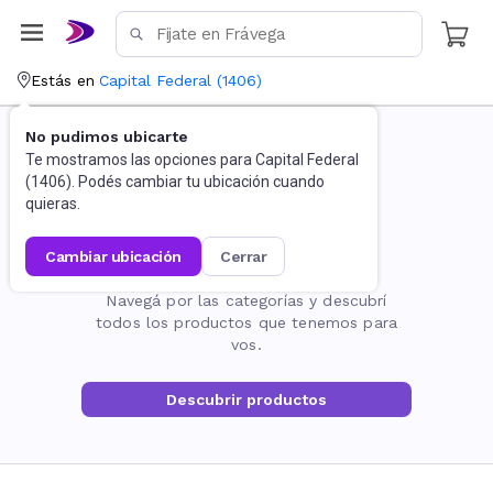
Estás en
Capital Federal
(
1406
)
No pudimos ubicarte
Te mostramos las opciones para
Capital Federal
(
1406
). Podés cambiar tu ubicación cuando
quieras.
cambiar ubicación
cerrar
La página no existe
Navegá por las categorías y descubrí
todos los productos que tenemos para
vos.
Descubrir productos