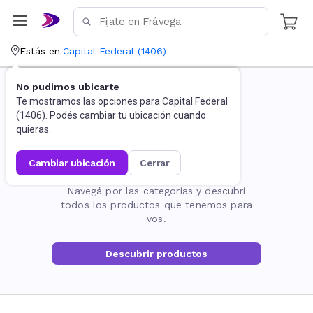
Estás en
Capital Federal
(
1406
)
No pudimos ubicarte
Te mostramos las opciones para
Capital Federal
(
1406
). Podés cambiar tu ubicación cuando
quieras.
cambiar ubicación
cerrar
La página no existe
Navegá por las categorías y descubrí
todos los productos que tenemos para
vos.
Descubrir productos