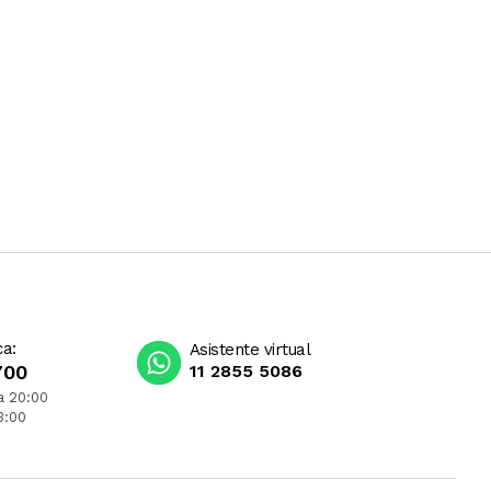
ca:
Asistente virtual
700
11 2855 5086
a 20:00
3:00