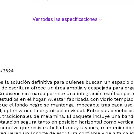
Ver todas las especificaciones
K3624
 la solución definitiva para quienes buscan un espacio 
 de escritura ofrece un área amplia y despejada para organ
Su diseño sin marco permite una integración estética per
 estudios en el hogar. Al estar fabricada con vidrio templad
 que el fondo negro se mantenga impecable tras cada uso.
l, optimizando la organización visual. Entre sus beneficios
s tradicionales de melamina. El paquete incluye una band
alación segura tanto en posición horizontal como vertical
rativo que resiste abolladuras y rayones, manteniendo su 
requieren un soporte de escritura confiable y de alta calid