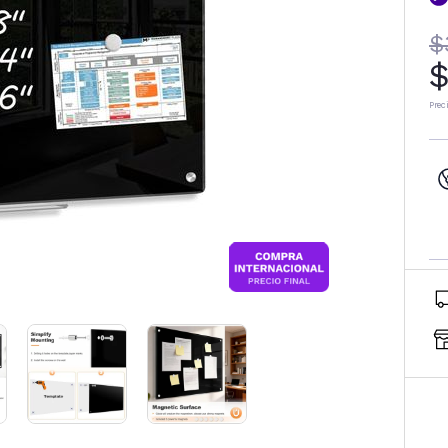
$
$
Prec