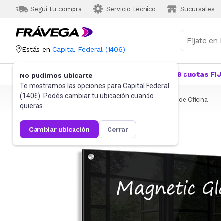
Seguí tu compra
Servicio técnico
Sucursales
Estás en
Capital Federal
(
1406
)
Categorías
Más Vendidos
Ofertas
18 cuotas FI
No pudimos ubicarte
Te mostramos las opciones para
Capital Federal
(
1406
). Podés cambiar tu ubicación cuando
Frávega
Artículos de Librería y Papelería
Artículos de Oficina
quieras.
cambiar ubicación
cerrar