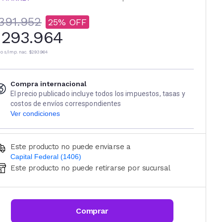
391.952
25
293.964
io s/imp. nac.
$293.964
Compra internacional
El precio publicado incluye todos los impuestos, tasas y
costos de envíos correspondientes
Ver condiciones
Este producto no puede enviarse a
Capital Federal (1406)
Este producto no puede retirarse por sucursal
Ingresá código postal (sólo números)
CALCULAR
Comprar