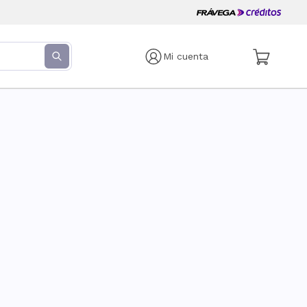
Mi cuenta
s