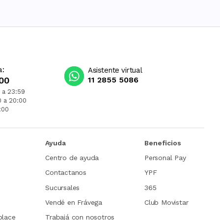
a:
Asistente virtual
00
11 2855 5086
 a 23:59
0 a 20:00
:00
Ayuda
Beneficios
Centro de ayuda
Personal Pay
Contactanos
YPF
Sucursales
365
Vendé en Frávega
Club Movistar
place
Trabajá con nosotros