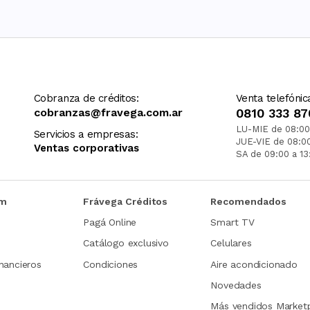
Cobranza de créditos:
Venta telefónic
cobranzas@fravega.com.ar
0810 333 87
LU-MIE de 08:00
Servicios a empresas:
JUE-VIE de 08:0
Ventas corporativas
SA de 09:00 a 13
om
Frávega Créditos
Recomendados
Pagá Online
Smart TV
Catálogo exclusivo
Celulares
nancieros
Condiciones
Aire acondicionado
Novedades
Más vendidos Market