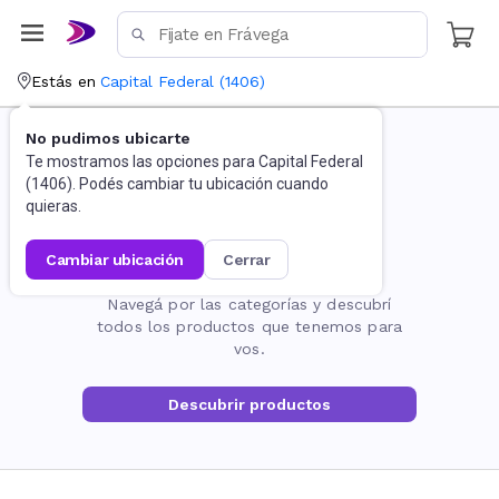
Estás en
Capital Federal
(
1406
)
No pudimos ubicarte
Te mostramos las opciones para
Capital Federal
(
1406
). Podés cambiar tu ubicación cuando
quieras.
cambiar ubicación
cerrar
La página no existe
Navegá por las categorías y descubrí
todos los productos que tenemos para
vos.
Descubrir productos