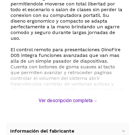
permitiendole moverse con total libertad por
todo el escenario o salon de clases sin perder la
conexion con su computadora portatil. Su
diseno ergonomico y compacto se adapta
perfectamente a la mano brindando un agarre
comodo y seguro durante largas jornadas de
uso.
El control remoto para presentaciones DinoFire
D05 integra funciones avanzadas que van mas
alla de un simple pasador de diapositivas.
Cuenta con botones de goma suaves al tacto
que permiten avanzar y retroceder paginas
controlar el volumen del sistema abrir
hipervinculos cambiar de ventanas activas y
alternar a pantalla completa o pantalla negra de
manera intuitiva. Ademas incorpora un puntero
Ver descripción completa
laser de color rojo brillante ideal para destacar
informacion clave en proyecciones tradicionales.
Su receptor USB se almacena de forma
magnetica en la base del dispositivo evitando
perdidas y facilitando su transporte.
Información del fabricante