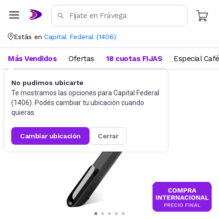
Estás en
Capital Federal
(
1406
)
Más Vendidos
Ofertas
18 cuotas FIJAS
Especial Caf
No pudimos ubicarte
Accesorios de Informática
Punteros Láser
Te mostramos las opciones para
Capital Federal
(
1406
). Podés cambiar tu ubicación cuando
quieras.
cambiar ubicación
cerrar