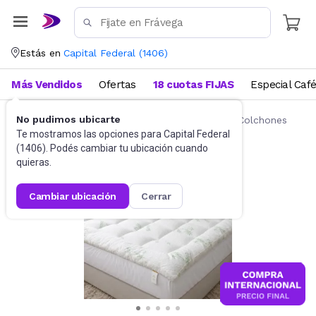
Estás en
Capital Federal
(
1406
)
Más Vendidos
Ofertas
18 cuotas FIJAS
Especial Caf
No pudimos ubicarte
Ropa de cama
Fundas y Protectores para Colchones
Te mostramos las opciones para
Capital Federal
(
1406
). Podés cambiar tu ubicación cuando
quieras.
cambiar ubicación
cerrar