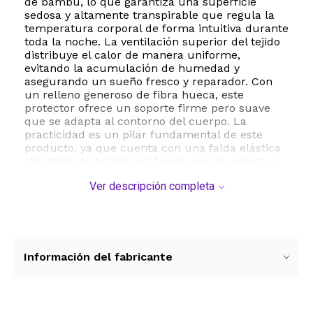
de bambú, lo que garantiza una superficie
sedosa y altamente transpirable que regula la
temperatura corporal de forma intuitiva durante
toda la noche. La ventilación superior del tejido
distribuye el calor de manera uniforme,
evitando la acumulación de humedad y
asegurando un sueño fresco y reparador. Con
un relleno generoso de fibra hueca, este
protector ofrece un soporte firme pero suave
que se adapta al contorno del cuerpo. La
practicidad es un pilar fundamental de este
producto, ya que cuenta con una falda elástica
ajustable de bolsillo profundo que se adapta a
colchones de entre 8 y 21 pulgadas de
Ver descripción completa
profundidad, funcionando como una sábana
bajera que se mantiene firme sin importar el
movimiento. Es una opción ideal para personas
con sensibilidades, proporcionando un entorno
limpio y confortable. Para su mantenimiento, se
recomienda el lavado en máquinas de carga
Información del fabricante
frontal con agua fría y secado a baja
temperatura para mantener la integridad de sus
fibras y su volumen original. Con dimensiones
para tamaño King y un peso optimizado para el