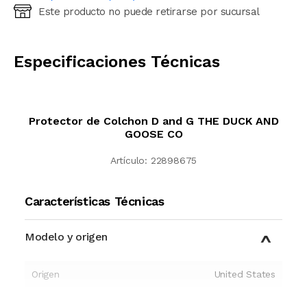
Este producto no puede retirarse por sucursal
Ingresá código postal (sólo números)
CALCULAR
Especificaciones Técnicas
Protector de Colchon D and G THE DUCK AND
GOOSE CO
Artículo:
22898675
Características Técnicas
Modelo y origen
Origen
United States