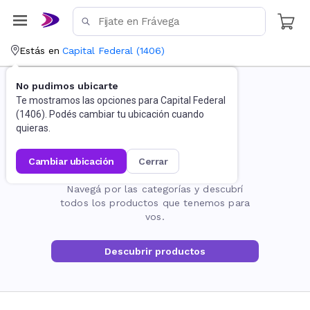
Estás en
Capital Federal
(
1406
)
No pudimos ubicarte
Te mostramos las opciones para
Capital Federal
(
1406
). Podés cambiar tu ubicación cuando
quieras.
cambiar ubicación
cerrar
La página no existe
Navegá por las categorías y descubrí
todos los productos que tenemos para
vos.
Descubrir productos