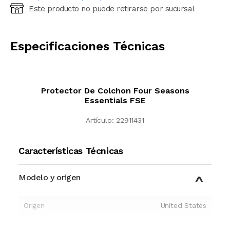
Este producto no puede retirarse por sucursal
Ingresá código postal (sólo números)
CALCULAR
Especificaciones Técnicas
Protector De Colchon Four Seasons
Essentials FSE
Artículo:
22911431
Características Técnicas
Modelo y origen
Origen
United States