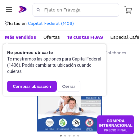
Estás en
Capital Federal
(
1406
)
Más Vendidos
Ofertas
18 cuotas FIJAS
Especial Caf
No pudimos ubicarte
Ropa de cama
Fundas y Protectores para Colchones
Te mostramos las opciones para
Capital Federal
(
1406
). Podés cambiar tu ubicación cuando
quieras.
cambiar ubicación
cerrar