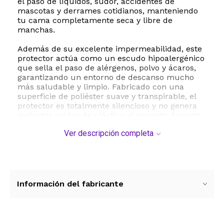
el paso de líquidos, sudor, accidentes de
mascotas y derrames cotidianos, manteniendo
tu cama completamente seca y libre de
manchas.
Además de su excelente impermeabilidad, este
protector actúa como un escudo hipoalergénico
que sella el paso de alérgenos, polvo y ácaros,
garantizando un entorno de descanso mucho
más saludable y limpio. Fabricado con una
superficie de poliéster suave y transpirable, el
protector es totalmente silencioso y no genera
molestos ruidos de plástico al moverte durante
la noche, manteniendo la frescura y el confort
Ver descripción completa
original de tu colchón.
Su instalación es sumamente sencilla gracias a
la cremallera que recorre tres de sus lados,
facilitando el proceso de colocación sin
necesidad de realizar grandes esfuerzos. Para
Información del fabricante
su mantenimiento, se puede lavar fácilmente a
máquina y secar a baja temperatura,
asegurando una durabilidad prolongada y una
higiene óptima para tu hogar.